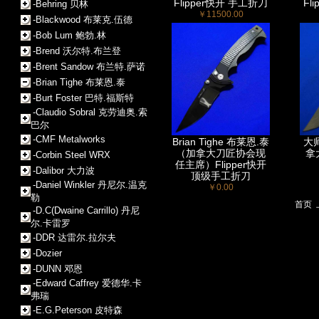
Flipper快开 手工折刀
Fl
-Behring 贝林
￥11500.00
-Blackwood 布莱克.伍德
-Bob Lum 鲍勃.林
-Brend 沃尔特.布兰登
-Brent Sandow 布兰特.萨诺
-Brian Tighe 布莱恩.泰
-Burt Foster 巴特.福斯特
-Claudio Sobral 克劳迪奥.索
巴尔
-CMF Metalworks
Brian Tighe 布莱恩.泰
大师
（加拿大刀匠协会现
拿
-Corbin Steel WRX
任主席）Flipper快开
-Dalibor 大力波
顶级手工折刀
-Daniel Winkler 丹尼尔.温克
￥0.00
勒
首页
-D.C(Dwaine Carrillo) 丹尼
尔.卡雷罗
-DDR 达雷尔.拉尔夫
-Dozier
-DUNN 邓恩
-Edward Caffrey 爱德华.卡
弗瑞
-E.G.Peterson 皮特森