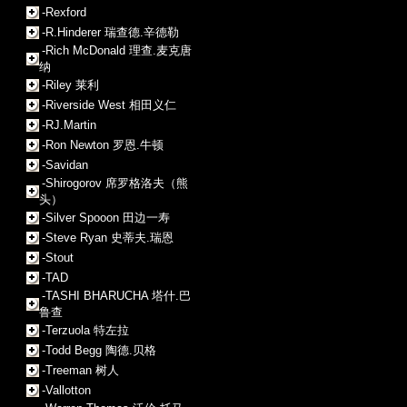
-Rexford
-R.Hinderer 瑞查德.辛德勒
-Rich McDonald 理查.麦克唐
纳
-Riley 莱利
-Riverside West 相田义仁
-RJ.Martin
-Ron Newton 罗恩.牛顿
-Savidan
-Shirogorov 席罗格洛夫（熊
头）
-Silver Spooon 田边一寿
-Steve Ryan 史蒂夫.瑞恩
-Stout
-TAD
-TASHI BHARUCHA 塔什.巴
鲁查
-Terzuola 特左拉
-Todd Begg 陶德.贝格
-Treeman 树人
-Vallotton