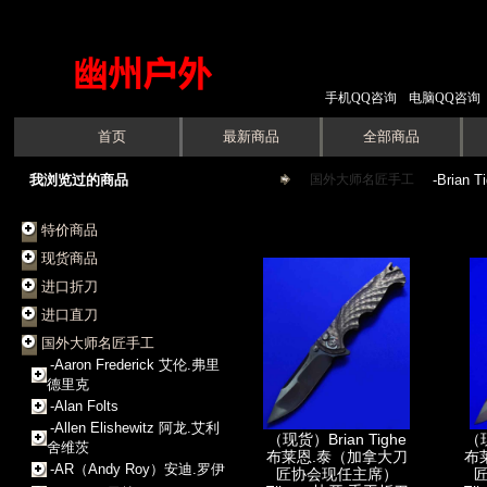
手机QQ咨询
电脑QQ咨询
首页
最新商品
全部商品
我浏览过的商品
国外大师名匠手工
->
-Brian
特价商品
现货商品
进口折刀
进口直刀
国外大师名匠手工
-Aaron Frederick 艾伦.弗里
德里克
-Alan Folts
-Allen Elishewitz 阿龙.艾利
（现货）Brian Tighe
（现
舍维茨
布莱恩.泰（加拿大刀
布
-AR（Andy Roy）安迪.罗伊
匠协会现任主席）