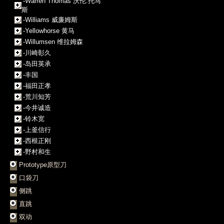
-Warren Thomas 沃伦.托马
斯
-Williams 威廉姆斯
-Yellowhorse 黄马
-Willumsen 维拉姆森
-川崎彰久
-岛田英承
-丰国
-福田正孝
-荒川知芳
-今井诚造
-铃木宽
-上釜信行
-西根正刚
-野村和生
Prototype原型刀
口袋刀
侧跳
直跳
双动