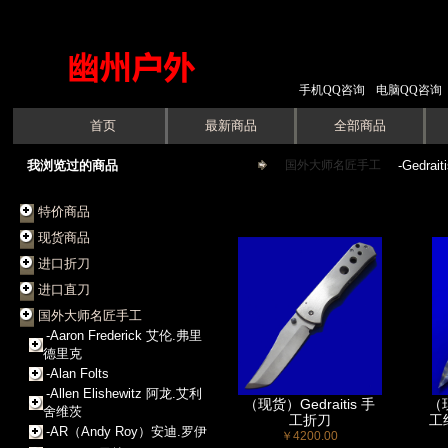
手机QQ咨询
电脑QQ咨询
首页
最新商品
全部商品
我浏览过的商品
国外大师名匠手工
->
-Gedrait
特价商品
现货商品
进口折刀
进口直刀
国外大师名匠手工
-Aaron Frederick 艾伦.弗里
德里克
-Alan Folts
-Allen Elishewitz 阿龙.艾利
（现货）Gedraitis 手
（现
舍维茨
工折刀
工
-AR（Andy Roy）安迪.罗伊
￥4200.00