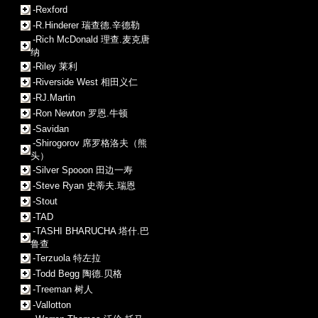
-Rexford
-R.Hinderer 瑞查德.辛德勒
-Rich McDonald 理查.麦克唐
纳
-Riley 莱利
-Riverside West 相田义仁
-RJ.Martin
-Ron Newton 罗恩.牛顿
-Savidan
-Shirogorov 席罗格洛夫（熊
头）
-Silver Spooon 田边一寿
-Steve Ryan 史蒂夫.瑞恩
-Stout
-TAD
-TASHI BHARUCHA 塔什.巴
鲁查
-Terzuola 特左拉
-Todd Begg 陶德.贝格
-Treeman 树人
-Vallotton