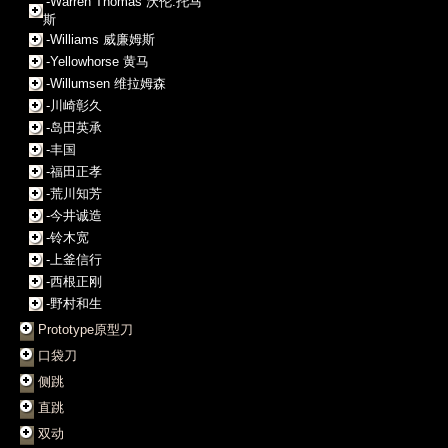
-Warren Thomas 沃伦.托马
斯
-Williams 威廉姆斯
-Yellowhorse 黄马
-Willumsen 维拉姆森
-川崎彰久
-岛田英承
-丰国
-福田正孝
-荒川知芳
-今井诚造
-铃木宽
-上釜信行
-西根正刚
-野村和生
Prototype原型刀
口袋刀
侧跳
直跳
双动