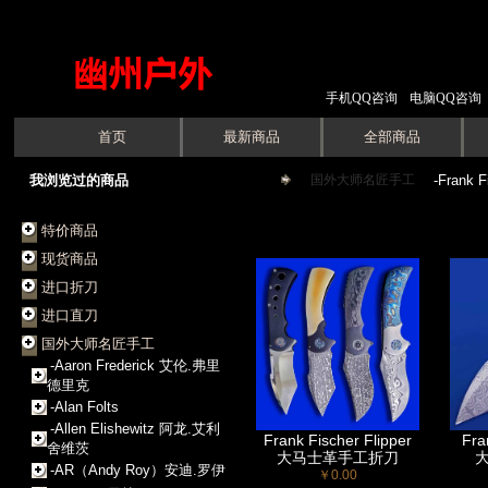
手机QQ咨询
电脑QQ咨询
首页
最新商品
全部商品
我浏览过的商品
国外大师名匠手工
->
-Frank F
特价商品
现货商品
进口折刀
进口直刀
国外大师名匠手工
-Aaron Frederick 艾伦.弗里
德里克
-Alan Folts
-Allen Elishewitz 阿龙.艾利
Frank Fischer Flipper
Fra
舍维茨
大马士革手工折刀
-AR（Andy Roy）安迪.罗伊
￥0.00