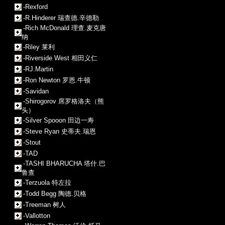
-Rexford
-R.Hinderer 瑞查德.辛德勒
-Rich McDonald 理查.麦克唐
纳
-Riley 莱利
-Riverside West 相田义仁
-RJ.Martin
-Ron Newton 罗恩.牛顿
-Savidan
-Shirogorov 席罗格洛夫（熊
头）
-Silver Spooon 田边一寿
-Steve Ryan 史蒂夫.瑞恩
-Stout
-TAD
-TASHI BHARUCHA 塔什.巴
鲁查
-Terzuola 特左拉
-Todd Begg 陶德.贝格
-Treeman 树人
-Vallotton