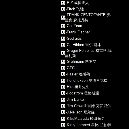
-E.Z 成恒正人
-Fitch 飞驰
-FRANK CENTOFANTE 弗
兰克·森托凡特
-Gal Yean
-Frank Fischer
-Gedraitis
-Gil Hibben 吉尔.赫本
-Greger Forselius 格雷格.福
塞利斯
-Grohmann 格罗曼
-GTC
-Hasler 哈斯勒
-Hendrickson 亨德里克松
-Hiro 樱井先生
-Hogstrom 霍格斯通
-Jim Burke
-Jim Crowell 吉姆.克罗威尔
-J.Neilson 尼尔森
-KikuMatsuda 松田菊男
-Kirby Lambert 科比.兰伯特