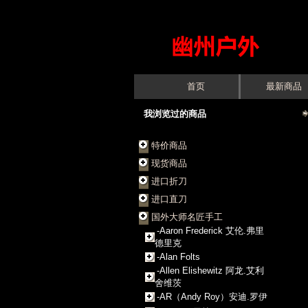
首页
最新商品
我浏览过的商品
特价商品
现货商品
进口折刀
进口直刀
国外大师名匠手工
-Aaron Frederick 艾伦.弗里
德里克
-Alan Folts
-Allen Elishewitz 阿龙.艾利
舍维茨
-AR（Andy Roy）安迪.罗伊