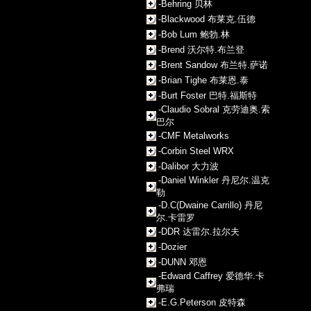
-Behring 贝林
-Blackwood 布莱克.伍德
-Bob Lum 鲍勃.林
-Brend 沃尔特.布兰登
-Brent Sandow 布兰特.萨诺
-Brian Tighe 布莱恩.泰
-Burt Foster 巴特.福斯特
-Claudio Sobral 克劳迪奥.索
巴尔
-CMF Metalworks
-Corbin Steel WRX
-Dalibor 大力波
-Daniel Winkler 丹尼尔.温克
勒
-D.C(Dwaine Carrillo) 丹尼
尔.卡雷罗
-DDR 达雷尔.拉尔夫
-Dozier
-DUNN 邓恩
-Edward Caffrey 爱德华.卡
弗瑞
-E.G.Peterson 皮特森