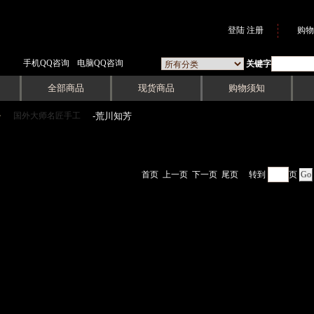
登陆
注册
购物
手机QQ咨询
电脑QQ咨询
关键字
全部商品
现货商品
购物须知
国外大师名匠手工
->
-荒川知芳
首页
上一页
下一页
尾页
转到
页