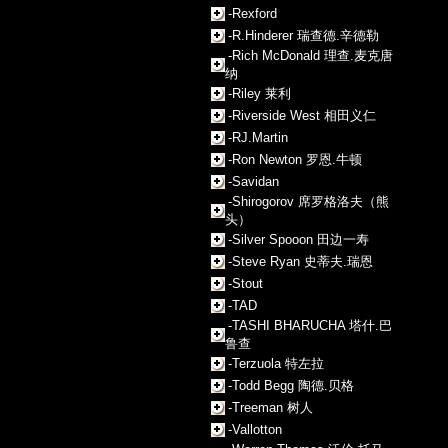
-Rexford
-R.Hinderer 瑞查德.辛德勒
-Rich McDonald 理查.麦克唐
纳
-Riley 莱利
-Riverside West 相田义仁
-RJ.Martin
-Ron Newton 罗恩.牛顿
-Savidan
-Shirogorov 席罗格洛夫（熊
头）
-Silver Spooon 田边一寿
-Steve Ryan 史蒂夫.瑞恩
-Stout
-TAD
-TASHI BHARUCHA 塔什.巴
鲁查
-Terzuola 特左拉
-Todd Begg 陶德.贝格
-Treeman 树人
-Vallotton