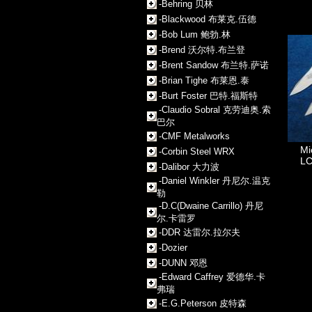
-Behring 贝林
-Blackwood 布莱克.伍德
-Bob Lum 鲍勃.林
-Brend 沃尔特.布兰登
-Brent Sandow 布兰特.萨诺
-Brian Tighe 布莱恩.泰
-Burt Foster 巴特.福斯特
-Claudio Sobral 克劳迪奥.索
巴尔
-CMF Metalworks
M
-Corbin Steel WRX
L
-Dalibor 大力波
-Daniel Winkler 丹尼尔.温克
勒
-D.C(Dwaine Carrillo) 丹尼
尔.卡雷罗
-DDR 达雷尔.拉尔夫
-Dozier
-DUNN 邓恩
-Edward Caffrey 爱德华.卡
弗瑞
-E.G.Peterson 皮特森