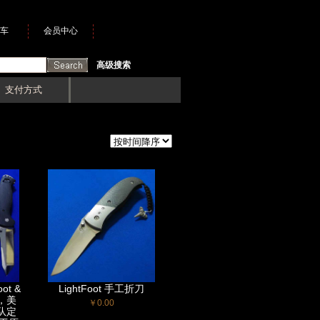
车
会员中心
高级搜索
支付方式
ot &
LightFoot 手工折刀
作，美
￥0.00
队定