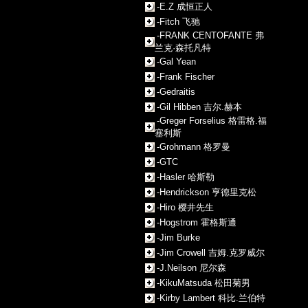
-E.Z 成恒正人
-Fitch 飞驰
-FRANK CENTOFANTE 弗
兰克·森托凡特
-Gal Yean
-Frank Fischer
-Gedraitis
-Gil Hibben 吉尔.赫本
-Greger Forselius 格雷格.福
塞利斯
-Grohmann 格罗曼
-GTC
-Hasler 哈斯勒
-Hendrickson 亨德里克松
-Hiro 樱井先生
-Hogstrom 霍格斯通
-Jim Burke
-Jim Crowell 吉姆.克罗威尔
-J.Neilson 尼尔森
-KikuMatsuda 松田菊男
-Kirby Lambert 科比.兰伯特