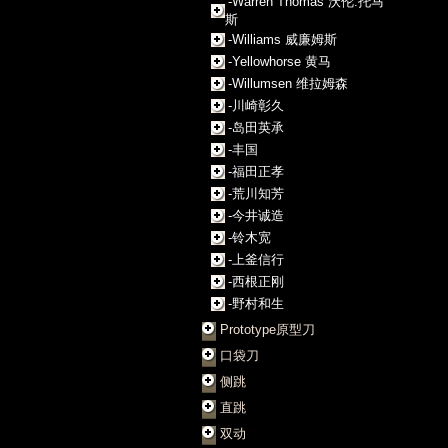
-Warren Thomas 沃伦.托马
斯
-Williams 威廉姆斯
-Yellowhorse 黄马
-Willumsen 维拉姆森
-川崎彰久
-岛田英承
-丰国
-福田正孝
-荒川知芳
-今井诚造
-铃木宽
-上釜信行
-西根正刚
-野村和生
Prototype原型刀
口袋刀
侧跳
直跳
双动