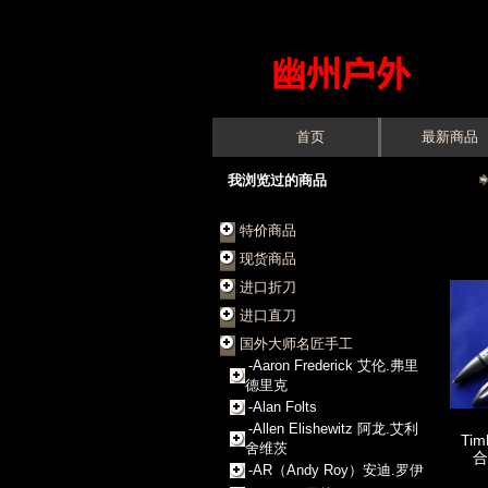
首页
最新商品
我浏览过的商品
特价商品
现货商品
进口折刀
进口直刀
国外大师名匠手工
-Aaron Frederick 艾伦.弗里
德里克
-Alan Folts
-Allen Elishewitz 阿龙.艾利
Timb
舍维茨
合
-AR（Andy Roy）安迪.罗伊