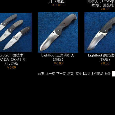
刀 （绝版）
制折刀，Proto
型版。孤品唯
￥600.00
￥0.00
icrotech 微技术
Lightfoot 三角洲折刀
Lightfoot 鹞式
CC DA（双动）折
（绝版）
（绝版）
刀，绝版
￥0.00
￥0.00
￥0.00
首页
上一页
下一页
尾页
页次 1/1 共 8 件商品
转到