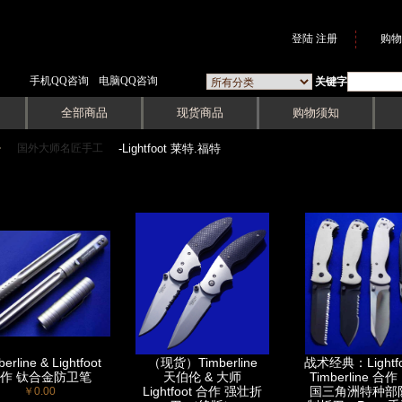
登陆
注册
购物
手机QQ咨询
电脑QQ咨询
关键字
全部商品
现货商品
购物须知
国外大师名匠手工
->
-Lightfoot 莱特.福特
erline & Lightfoot
（现货）Timberline
战术经典：Lightfo
作 钛合金防卫笔
天伯伦 & 大师
Timberline 合
Lightfoot 合作 强壮折
国三角洲特种部
￥0.00