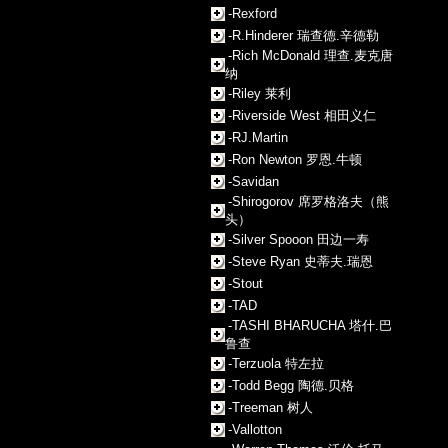
-Rexford
-R.Hinderer 瑞查德.辛德勒
-Rich McDonald 理查.麦克唐
纳
-Riley 莱利
-Riverside West 相田义仁
-RJ.Martin
-Ron Newton 罗恩.牛顿
-Savidan
-Shirogorov 席罗格洛夫（熊
头）
-Silver Spooon 田边一寿
-Steve Ryan 史蒂夫.瑞恩
-Stout
-TAD
-TASHI BHARUCHA 塔什.巴
鲁查
-Terzuola 特左拉
-Todd Begg 陶德.贝格
-Treeman 树人
-Vallotton