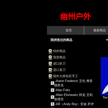
首页
最新商品
我浏览过的商品
特价商品
现货商品
进口折刀
进口直刀
国外大师名匠手工
-Aaron Frederick 艾伦.弗里
德里克
-Alan Folts
-Allen Elishewitz 阿龙.艾利
Te
舍维茨
-AR（Andy Roy）安迪.罗伊