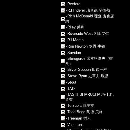
-Rexford
-R.Hinderer 瑞查德.辛德勒
-Rich McDonald 理查.麦克唐
纳
-Riley 莱利
-Riverside West 相田义仁
-RJ.Martin
-Ron Newton 罗恩.牛顿
-Savidan
-Shirogorov 席罗格洛夫（熊
头）
-Silver Spooon 田边一寿
-Steve Ryan 史蒂夫.瑞恩
-Stout
-TAD
-TASHI BHARUCHA 塔什.巴
鲁查
-Terzuola 特左拉
-Todd Begg 陶德.贝格
-Treeman 树人
-Vallotton