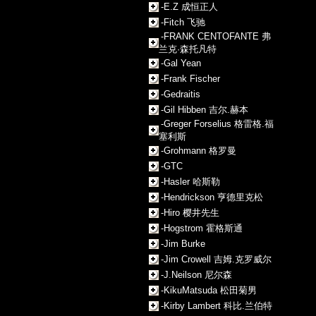
-E.Z 成恒正人
-Fitch 飞驰
-FRANK CENTOFANTE 弗
兰克·森托凡特
-Gal Yean
-Frank Fischer
-Gedraitis
-Gil Hibben 吉尔.赫本
-Greger Forselius 格雷格.福
塞利斯
-Grohmann 格罗曼
-GTC
-Hasler 哈斯勒
-Hendrickson 亨德里克松
-Hiro 樱井先生
-Hogstrom 霍格斯通
-Jim Burke
-Jim Crowell 吉姆.克罗威尔
-J.Neilson 尼尔森
-KikuMatsuda 松田菊男
-Kirby Lambert 科比.兰伯特