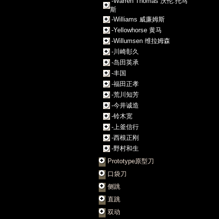
-Warren Thomas 沃伦.托马
斯
-Williams 威廉姆斯
-Yellowhorse 黄马
-Willumsen 维拉姆森
-川崎彰久
-岛田英承
-丰国
-福田正孝
-荒川知芳
-今井诚造
-铃木宽
-上釜信行
-西根正刚
-野村和生
Prototype原型刀
口袋刀
侧跳
直跳
双动