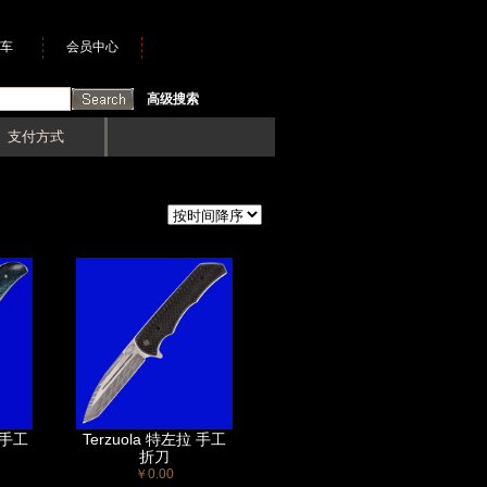
车
会员中心
高级搜索
支付方式
 手工
Terzuola 特左拉 手工
折刀
￥0.00