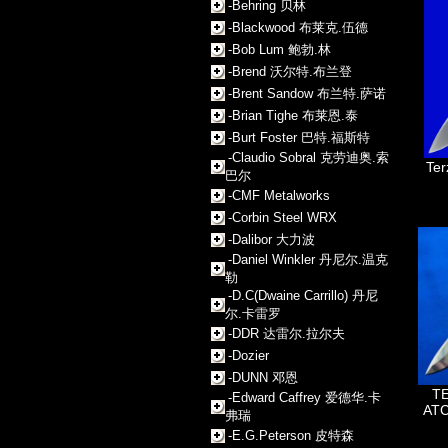
-Behring 贝林
-Blackwood 布莱克.伍德
-Bob Lum 鲍勃.林
-Brend 沃尔特.布兰登
-Brent Sandow 布兰特.萨诺
-Brian Tighe 布莱恩.泰
-Burt Foster 巴特.福斯特
-Claudio Sobral 克劳迪奥.索
Te
巴尔
-CMF Metalworks
-Corbin Steel WRX
-Dalibor 大力波
-Daniel Winkler 丹尼尔.温克
勒
-D.C(Dwaine Carrillo) 丹尼
尔.卡雷罗
-DDR 达雷尔.拉尔夫
-Dozier
-DUNN 邓恩
T
-Edward Caffrey 爱德华.卡
AT
弗瑞
-E.G.Peterson 皮特森