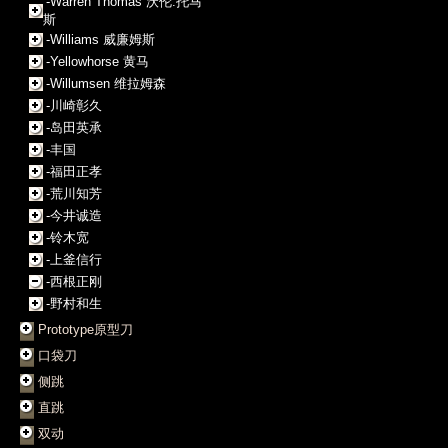
-Warren Thomas 沃伦.托马
斯
-Williams 威廉姆斯
-Yellowhorse 黄马
-Willumsen 维拉姆森
-川崎彰久
-岛田英承
-丰国
-福田正孝
-荒川知芳
-今井诚造
-铃木宽
-上釜信行
-西根正刚
-野村和生
Prototype原型刀
口袋刀
侧跳
直跳
双动