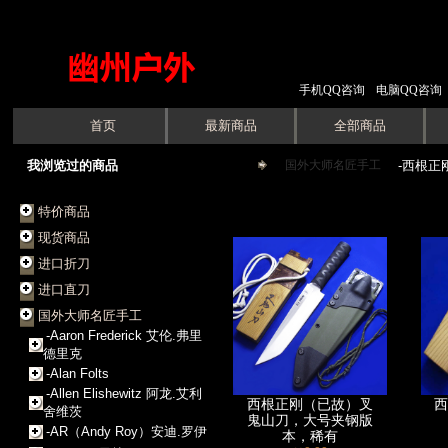
手机QQ咨询
电脑QQ咨询
首页
最新商品
全部商品
我浏览过的商品
国外大师名匠手工
->
-西根正
特价商品
现货商品
进口折刀
进口直刀
国外大师名匠手工
-Aaron Frederick 艾伦.弗里
德里克
-Alan Folts
-Allen Elishewitz 阿龙.艾利
西根正刚（已故）叉
西
舍维茨
鬼山刀，大号夹钢版
-AR（Andy Roy）安迪.罗伊
本，稀有