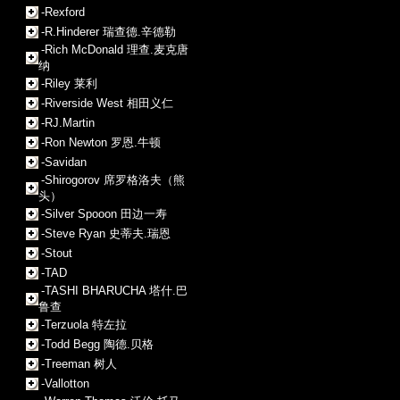
-Rexford
-R.Hinderer 瑞查德.辛德勒
-Rich McDonald 理查.麦克唐
纳
-Riley 莱利
-Riverside West 相田义仁
-RJ.Martin
-Ron Newton 罗恩.牛顿
-Savidan
-Shirogorov 席罗格洛夫（熊
头）
-Silver Spooon 田边一寿
-Steve Ryan 史蒂夫.瑞恩
-Stout
-TAD
-TASHI BHARUCHA 塔什.巴
鲁查
-Terzuola 特左拉
-Todd Begg 陶德.贝格
-Treeman 树人
-Vallotton