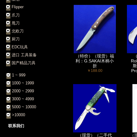
Flipper
爪刀
甩刀
北欧刀
厨刀
EDC玩具
进口 工具装备
（特价）（现货）福
利：G.SAKAI木柄小
Ro
国产精品刀具
折
斯
Pr
￥188.00
1 ~ 999
1000 ~ 1999
2000 ~ 2999
3000 ~ 4999
5000 ~ 10000
>10000
联系我们
（现货）（二手代
（