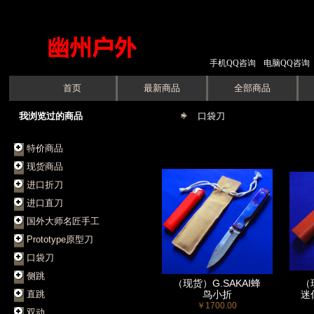
手机QQ咨询
电脑QQ咨询
首页
最新商品
全部商品
我浏览过的商品
口袋刀
特价商品
现货商品
进口折刀
进口直刀
国外大师名匠手工
Prototype原型刀
口袋刀
侧跳
（现货）G.SAKAI蜂
（
直跳
鸟小折
迷
￥1700.00
双动