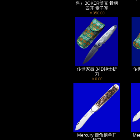
售）BOKER博克 骨柄
四开 童子军
￥350.00
传世家徽 34D绅士折
传世
刀
￥0.00
Mercury 鹿角柄单开
Me