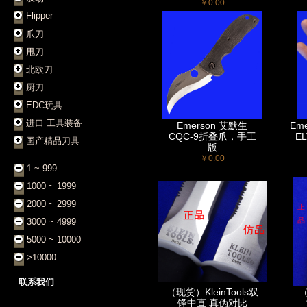
￥0.00
Flipper
爪刀
甩刀
北欧刀
厨刀
EDC玩具
进口 工具装备
Emerson 艾默生
Em
CQC-9折叠爪，手工
E
国产精品刀具
版
￥0.00
1 ~ 999
1000 ~ 1999
2000 ~ 2999
3000 ~ 4999
5000 ~ 10000
>10000
联系我们
（现货）KleinTools双
（
锋中直 真伪对比