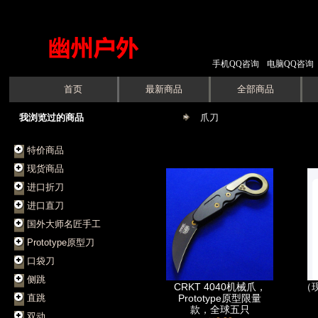
手机QQ咨询
电脑QQ咨询
首页
最新商品
全部商品
我浏览过的商品
爪刀
特价商品
现货商品
进口折刀
进口直刀
国外大师名匠手工
Prototype原型刀
口袋刀
侧跳
CRKT 4040机械爪，
（
直跳
Prototype原型限量
款，全球五只
双动